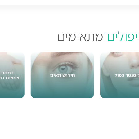
פולים
מתאימים
המסת שו
נטר כפול
חידוש תאים
וצמצום נפחי