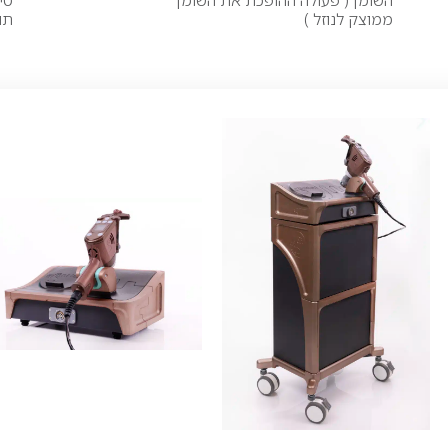
השומן ( פעולה ההופכת את השומן
טי
ממוצק לנוזל )
תו