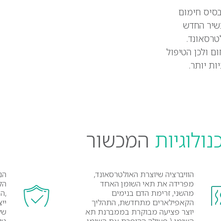
בסיס חימום
שיר החדש
טרסאונד.
 ולכן הטיפול
ות יותר.
נולוגיות
המכשור
הוויברציה שיוצרת האולטרסאונד,
הנ
מפרידה את תאי השומן האחד
הל
מהשני, זרימת הדם בנימים
,ה
הקאפילארים מתחדשת, התהליך
יי
יוצר פציעה מבוקרת בממברנת תא
של