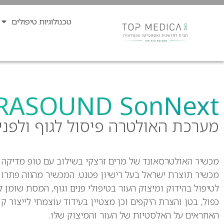
טכנולוגיות טיפולים
RASOUND SonNext
מערכת האולטרה פיסול לגוף ולפני
מכשיר תוצרת ישראל בעל רישיון פטנט. המכשיר מהװה פתרון
לטיפול בהידוק ומיצוק העור בטיפולי פנים וגוף, המסת שומן 
כפול, בטן והצרת היקפים וכן מצטײן בעידוד עוצמתי לײצור קו
האחראים על האלסטיות של העור והמיצוק שלו.