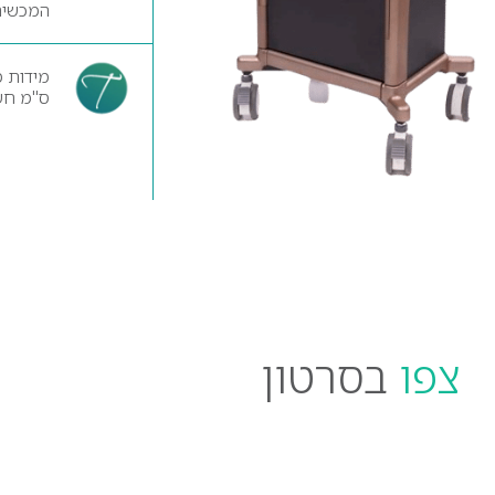
המכשיר 
ס"מ חשמל
צפו
בסרטון