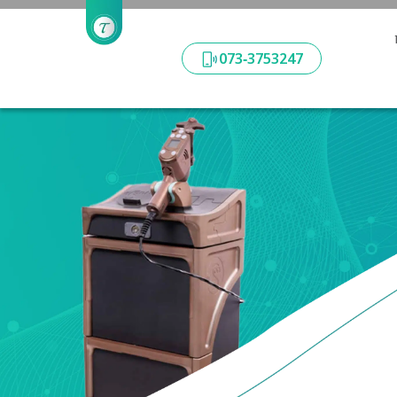
‪073‑3753247‬