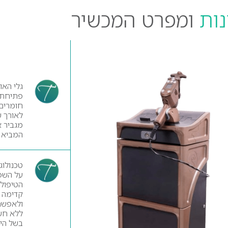
נות
ומפרט המכשיר
גלי האו
פתיחת 
חומרים 
מגביר א
המביא ל
על השפ
הטיפולי
קדימה כ
ולאפשר 
ללא חש
בשל היכ