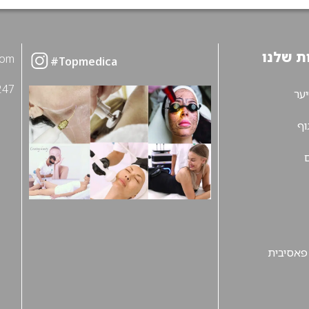
ת שלנו
com
Topmedica#
247
ער
וף
 פאסיבית