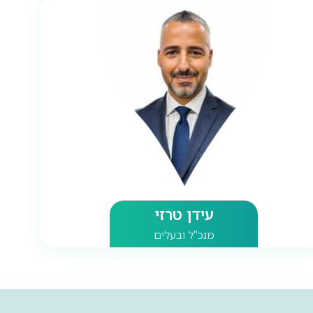
עידן טרזי
מנכ"ל ובעלים