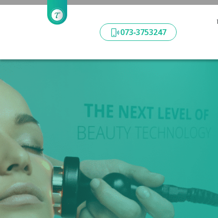
‪073‑3753247‬