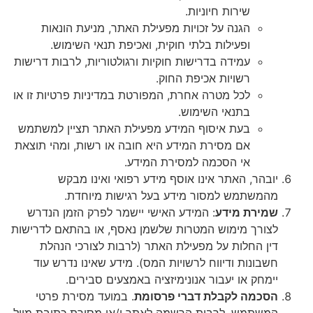
שירות חיוניות.
הגנה על זכויות מפעילת האתר, מניעת הונאות
ופעילות בלתי חוקית, ואכיפת תנאי השימוש.
עמידה בדרישות חוקיות ורגולטוריות, לרבות דרישות
רשויות אכיפת החוק.
לכל מטרה אחרת, המפורטת במדיניות פרטיות זו או
בתנאי השימוש.
בעת איסוף המידע מפעילת האתר תציין למשתמש
אם מסירת המידע היא חובה או רשות, ומהי תוצאת
אי הסכמה למסירת המידע.
, האתר אינו אוסף מידע רפואי ואינו מבקש
תמש למסור מידע בעל רגישות מיוחדת.
ת מידע
: המידע האישי יישמר לפרק הזמן הנדרש
ך מימוש המטרות שלשמן נאסף, או בהתאם לדרישות
החלות על מפעילת האתר (לרבות לצורכי הנהלת
ות ודיווח לרשויות המס). מידע שאינו נדרש עוד
 או יעבור אנונימיזציה באמצעים סבירים.
ה לקבלת דברי פרסומת
. במועד מסירת פרטי
מש, לרבות הרשמה לאתר ו/או מסירת כתובת מייל