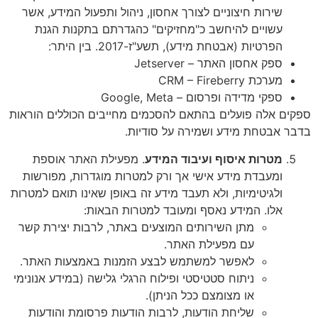
 חיצוניים לצורך אחסון, ניהול ותפעול המידע, אשר
ים להיחשב כ"מחזיקים" כהגדרתם בתקנות הגנת
ת (אבטחת מידע), תשע"ז-2017. בין היתר:
סון האתר – Jetserver
CRM – Fi
ידה ופרסום – Google, Meta
 פועלים בהתאם להסכמים מחייבים הכוללים הוראות
ת מידע ושמירה על סודיות.
ת איסוף ועיבוד המידע
. מפעילת האתר אוספת
דת מידע אישי אך ורק למטרות מוגדרות, מפורשות
ימיות, ולא תעבד מידע זה באופן שאינו תואם למטרות
 המידע נאסף ומעובד למטרות הבאות:
מתן השירותים המוצעים באתר, לרבות יצירת קשר
עם מפעילת האתר.
לאפשר למשתמש לבצע הזמנות באמצעות האתר.
ניתוח סטטיסטי ופילוח הרגלי גלישה (במידע אנונימי
או מצומצם ככל הניתן).
שליחת הודעות, לרבות הודעות פרסומת והודעות