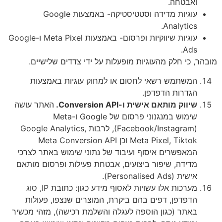
חה.
עוגיות מדידה וסטטיסטיקה- באמצעות Google
Analy
עוגיות שיווקיות ופרסום- באמצעות Meta Pixel ו-Google
חלק מהעוגיות מופעלות על ידי צדדים שלישיים.
מש רשאי לחסום או למחוק עוגיות באמצעות
ות הדפדפן.
ק מותאם אישית ו-
Conversion API
.
האתר עושה
שימוש במנגנוני פרסום של Google ו-Meta
(Facebook/Instagram), לרבות Google Analytics,
Meta Pixel, Tiktok וכן Meta Conversion API
רים איסוף ועיבוד של נתוני שימוש באתר לצרכי
ה, שיפור ביצועים, אבטחת פעילות ופרסום מותאם
Personal).
מערכות אלו עשויות לאסוף מידע כגון: כתובת IP, סוג
ן, דפים בהם ביקרת, המוצרים שנצפו, פעולות
 (כגון הוספה לעגלה והשלמת רכישה), מזהי מכשיר