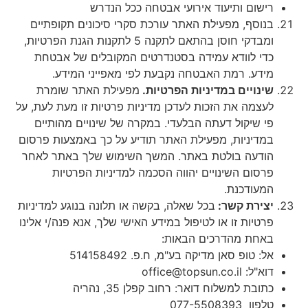
 ותיעוד אירועי אבטחה ככל הנדרש
, מפעילת האתר עורכת סקרי סיכונים תקופתיים
ומבדקי חוסן בהתאם לתקנה 5 לתקנות הגנת הפרטיות,
לוודא עמידה בסטנדרטים המקובלים של אבטחת
. רמת האבטחה נקבעת לפי מאפייני המידע.
יים במדיניות הפרטיות.
מפעילת האתר שומרת
 את הזכות לעדכן מדיניות פרטיות זו מעת לעת, על
קול דעתה הבלעדי. במקרה של שינויים מהותיים
ניות, מפעילת האתר תודיע על כך באמצעות פרסום
ה בולטת באתר. המשך השימוש שלך באתר לאחר
 השינויים יהווה הסכמה למדיניות הפרטיות
דכנת.
ת קשר:
בכל שאלה, בקשה או תלונה בנוגע למדיניות
ת זו או לטיפול במידע האישי שלך, אנא פנה/י אלינו
 מהדרכים הבאות:
פ סאן מדיקה בע"מ, ח.פ. 514158492
office@t
למשלוח דואר: רחוב קפלן 35, נהריה
077-5