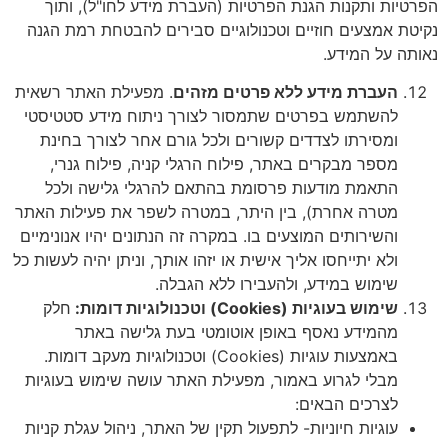
קנות הגנת הפרטיות (העברת מידע לחו"ל), ותוך
ים חוזיים וטכנולוגיים סבירים להבטחת רמת הגנה
מידע.
ת מידע ללא פרטים מזהים
. מפעילת האתר רשאית
מש בפרטים שתמסור לצורך ניתוח מידע סטטיסטי
תו לצדדים קשורים ולכל גורם אחר לצורך בחינת
מבקרים באתר, פילוח הרגלי קניה, פילוח גנרי,
ת מודעות פרסומת בהתאם להרגלי גלישה ולכל
 אחרת), בין היתר, במטרה לשפר את פעילות האתר
ותים המוצעים בו. במקרה זה הנתונים יהיו אנונימיים
תייחסו אליך אישית או יזהו אותך, וניתן יהיה לעשות כל
 במידע, ולהעבירו ללא הגבלה.
ש בעוגיות (
Cookies
) וטכנולוגיות דומות:
חלק
דע נאסף באופן אוטומטי בעת גלישה באתר
באמצעות עוגיות (Cookies) וטכנולוגיות מעקב דומות.
 לגרוע באמור, מפעילת האתר עושה שימוש בעוגיות
ים הבאים:
ת חיוניות- לתפעול תקין של האתר, ניהול עגלת קניות