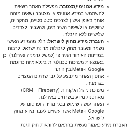
מידע אנונימי/מצטבר:
מפעילת האתר רשאית
להשתמש במידע אנונימי או מצטבר (שאינו מזהה
אותך באופן אישי) לצרכים סטטיסטיים, מחקריים,
שיווקיים או לשיפור השירותים, ולהעבירו לצדדים
שלישיים ללא הגבלה.
העברת מידע מחוץ לישראל
: חלק מהמידע האישי
נשמר ומעובד מחוץ לגבולות מדינת ישראל, לרבות
במדינות האיחוד האירופי (למשל גרמניה ואירלנד) וכן
באמצעות מערכות טכנולוגיות בינלאומיות כדוגמת
Google ו-Meta.בין היתר:
אחסון האתר מתבצע על גבי שרתים המצויים
בגרמניה.
מערכת ניהול הלקוחות (CRM – Fireberry)
מאחסנת מידע בשרתים באירלנד.
האתר עושה שימוש בכלי מדידה ופרסום של
Google ו-Meta אשר עשויים לעבד מידע מחוץ
לישראל.
ע כאמור נעשית בהתאם להוראות חוק הגנת