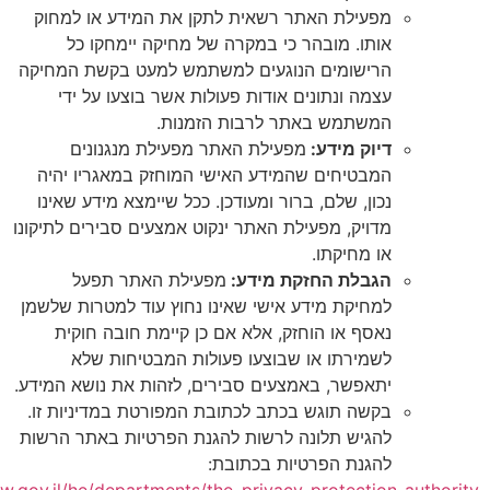
מפעילת האתר רשאית לתקן את המידע או למחוק
אותו. מובהר כי במקרה של מחיקה יימחקו כל
הרישומים הנוגעים למשתמש למעט בקשת המחיקה
עצמה ונתונים אודות פעולות אשר בוצעו על ידי
המשתמש באתר לרבות הזמנות.
דיוק מידע:
מפעילת האתר מפעילת מנגנונים
המבטיחים שהמידע האישי המוחזק במאגריו יהיה
נכון, שלם, ברור ומעודכן. ככל שיימצא מידע שאינו
מדויק, מפעילת האתר ינקוט אמצעים סבירים לתיקונו
או מחיקתו.
הגבלת החזקת מידע:
מפעילת האתר תפעל
למחיקת מידע אישי שאינו נחוץ עוד למטרות שלשמן
נאסף או הוחזק, אלא אם כן קיימת חובה חוקית
לשמירתו או שבוצעו פעולות המבטיחות שלא
יתאפשר, באמצעים סבירים, לזהות את נושא המידע.
בקשה תוגש בכתב לכתובת המפורטת במדיניות זו.
להגיש תלונה לרשות להגנת הפרטיות באתר הרשות
להגנת הפרטיות בכתובת:
https://www.gov.il/he/departments/the_privacy_protection