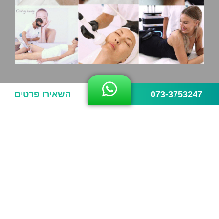
‪073‑37
השאירו פרטים