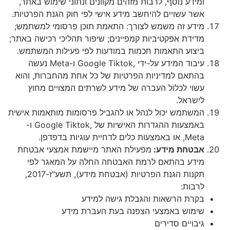
 נוסף, לרבות מזהים מקוונים ונתוני שימוש באתר,
שויים להיחשב מידע אישי לפי חוק הגנת הפרטיות.
 זה משמש לצורך: התאמת תוכן פרסומי למשתמש;
 אפקטיביות קמפיינים; שיפור תהליכי רכישה באתר;
ע התאמות חכמות במודעות לפי פעילות המשתמש.
עיבוד המידע על-ידי ,Google Tiktok ו-Meta נעשה
ם למדיניות הפרטיות של כל אחת מהחברות, והוא
 לכלול העברה של מידע לשרתים המצויים מחוץ
אל.
מש יכול לנהל או להגביל פרסומות מותאמות אישית
באמצעות ההגדרות האישיות של ,Google Tiktok ו-
בדפדפן.
ת מידע:
מפעילת האתר מיישמת אמצעי אבטחת
 בהתאם לרמת האבטחה החלה על המאגר לפי
תקנות הגנת הפרטיות (אבטחת מידע), תשע"ז-2017,
:
 הרשאות והגבלת גישה למידע
ש באמצעי הצפנה בעת העברת מידע
ים סדירים